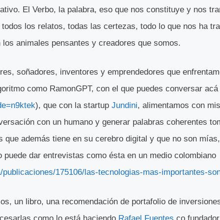
vo. El Verbo, la palabra, eso que nos constituye y nos tra
 todos los relatos, todas las certezas, todo lo que nos ha 
n los animales pensantes y creadores que somos.
ores, soñadores, inventores y emprendedores que enfrenta
 algoritmo como RamonGPT, con el que puedes conversar acá 
de=n9ktek
), que con la startup
Jundini
, alimentamos con mis 
onversación con un humano y generar palabras coherentes 
 que además tiene en su cerebro digital y que no son mías,
o puede dar entrevistas como ésta en un medio colombiano
/publicaciones/175106/las-tecnologias-mas-importantes-son
s, un libro, una recomendación de portafolio de inversione
rocesarlas como lo está haciendo
Rafael Fuentes
co fundado