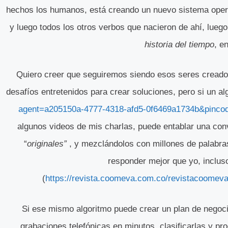
hechos los humanos, está creando un nuevo sistema operati
y luego todos los otros verbos que nacieron de ahí, luego
historia del tiempo
, e
Quiero creer que seguiremos siendo esos seres cread
desafíos entretenidos para crear soluciones, pero si un
agent=a205150a-4777-4318-afd5-0f6469a1734b&pinco
algunos videos de mis charlas, puede entablar una c
“
originales”
, y mezclándolos con millones de palabras
responder mejor que yo, inclus
(
https://revista.coomeva.com.co/revistacoomeva
Si ese mismo algoritmo puede crear un plan de negocio
grabaciones telefónicas en minutos, clasificarlas y p