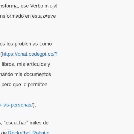
nsforma, ese Verbo inicial
transformado en esta
breve
mos los problemas como
(
https://chat.codegpt.co/?
libros, mis artículos y
tomando mis documentos
 pero que le permiten
-las-personas/
).
s, “escuchar” miles de
r
de
Rocketbot Robotic