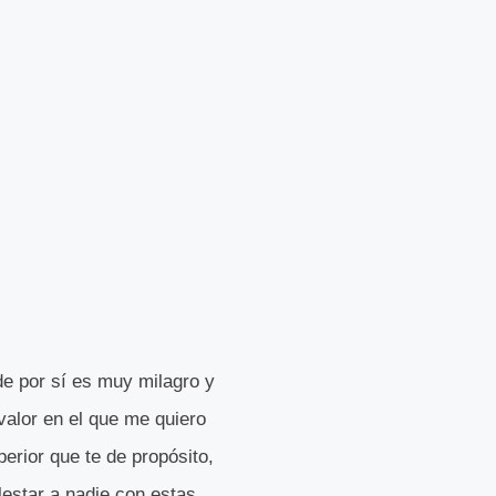
de por sí es muy milagro y
 valor en el que me quiero
perior que te de propósito,
lestar a nadie con estas