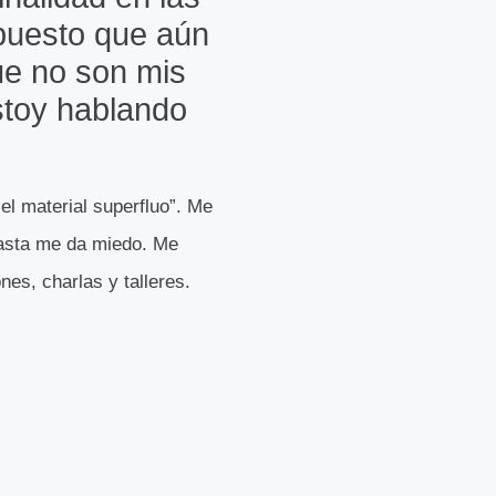
upuesto que aún
ue no son mis
stoy hablando
el material superfluo”. Me
hasta me da miedo. Me
es, charlas y talleres.