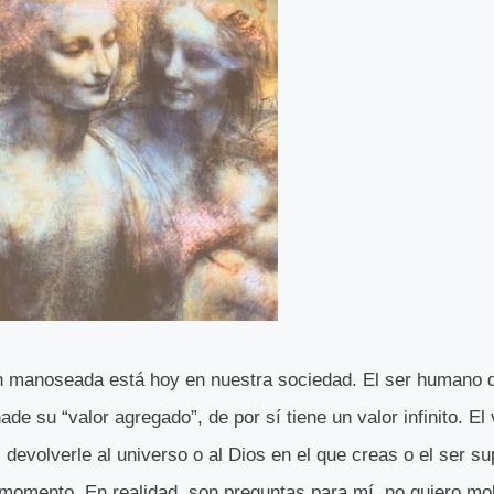
tan manoseada está hoy en nuestra sociedad. El ser humano 
ade su “valor agregado”, de por sí tiene un valor infinito. El
l devolverle al universo o al Dios en el que creas o el ser su
e momento. En realidad, son preguntas para mí, no quiero mo